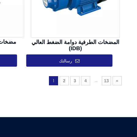
مضخات ن
المضخات الطرفية دوامة الضغط العالي
(IDB)
رسالتك
...
1
2
3
4
13
»