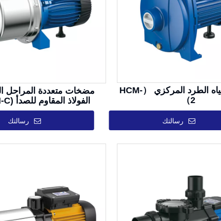
مضخات مياه الطرد المركزي （HCM-
مضخات متعددة المراحل ال
2）
الفولاذ المقاوم للصدأ (ACM-C)
رسالتك
رسالتك