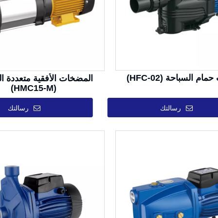
م السباحة (HFC-02)
المضخات الأفقية متعددة ا
(HMC15-M)
رسالتك
رسالتك