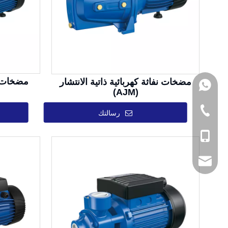
مضخات حما
مضخات نفاثة كهربائية ذاتية الانتشار
+86 13758679190
(AJM)
+86-576-8630588
رسالتك
+86-1375867919
admin@happypu