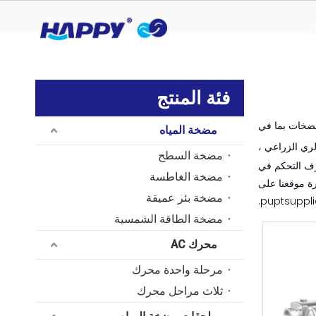
ال
فئة المنتج
لمضخات بما في
مضخة المياه
ري الزراعي ،
مضخة السطح
غرف التحكم في
مضخة الغاطسة
رة موقعنا على
مضخة بئر عميقة
مضخة الطاقة الشمسية
محرك AC
مرحلة واحدة محرك
ثلاث مراحل محرك