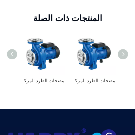
المنتجات ذات الصلة
مضخة مياه الرهن العمودية متعددة الرهن
مضخات الطرد المركزي （HNF）
مضخات الطرد المركزي （HNF）